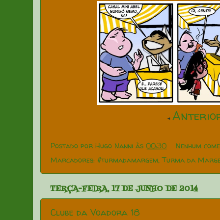
Anterio
◄
Postado por
Hugo Nanni
às
00:30
Nenhum come
Marcadores:
#turmadamargem
,
Turma da Marg
TERÇA-FEIRA, 17 DE JUNHO DE 2014
Clube da Voadora 18