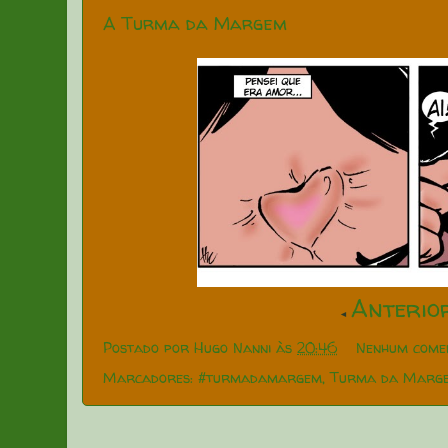
A Turma da Margem
Anterio
◄
Postado por
Hugo Nanni
às
20:46
Nenhum come
Marcadores:
#turmadamargem
,
Turma da Marg