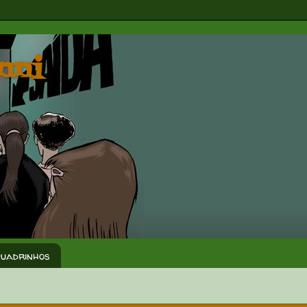
nni
Quadrinhos