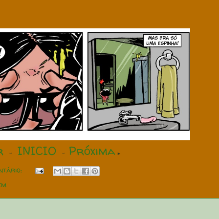
r
INICIO
Próxima
-
-
►
ntário:
em