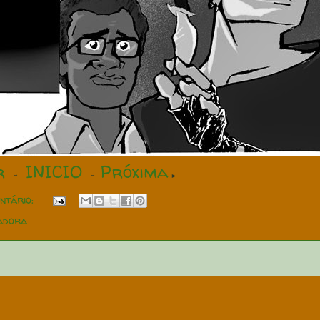
r
INICIO
Próxima
-
-
►
ntário:
adora