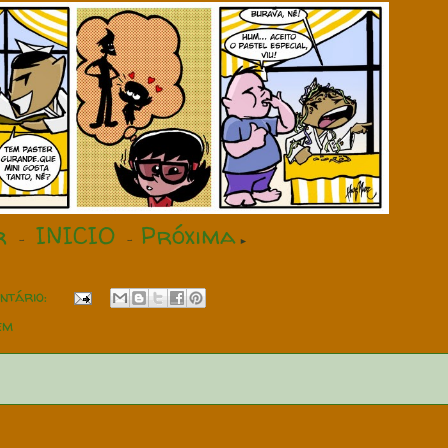
r
INICIO
Próxima
-
-
►
ntário:
em