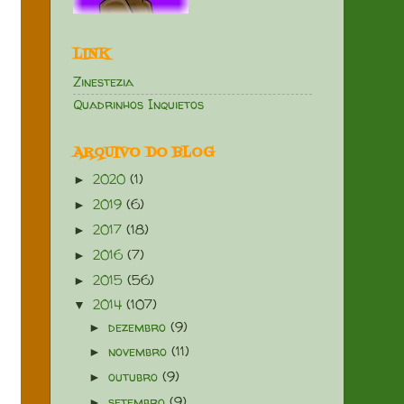
LINK
Zinestezia
Quadrinhos Inquietos
ARQUIVO DO BLOG
2020
(1)
►
2019
(6)
►
2017
(18)
►
2016
(7)
►
2015
(56)
►
2014
(107)
▼
dezembro
(9)
►
novembro
(11)
►
outubro
(9)
►
setembro
(9)
►