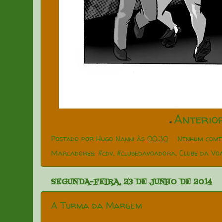
Anterio
◄
Postado por
Hugo Nanni
às
00:30
Nenhum come
Marcadores:
#cdv
,
#clubedavoadora
,
Clube da Vo
SEGUNDA-FEIRA, 23 DE JUNHO DE 2014
A Turma da Margem