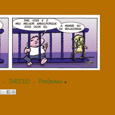
INICIO
Próxima
-
-
►