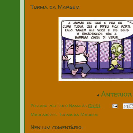
Turma da Margem
Anterior
◄
Postado por
Hugo Nanni
às
03:33
Marcadores:
Turma da Margem
Nenhum comentário: