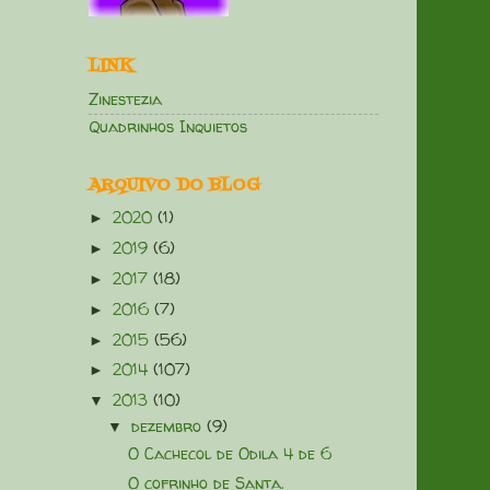
LINK
Zinestezia
Quadrinhos Inquietos
ARQUIVO DO BLOG
2020
(1)
►
2019
(6)
►
2017
(18)
►
2016
(7)
►
2015
(56)
►
2014
(107)
►
2013
(10)
▼
dezembro
(9)
▼
O Cachecol de Odila 4 de 6
O cofrinho de Santa.