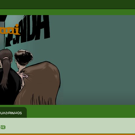
nni
Quadrinhos
13