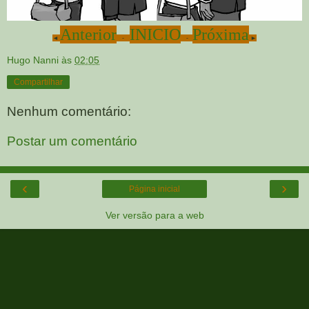
Anterior
INICIO
Próxima
◄
-
-
►
Hugo Nanni
às
02:05
Compartilhar
Nenhum comentário:
Postar um comentário
‹
›
Página inicial
Ver versão para a web