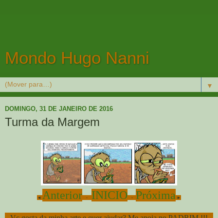
Mondo Hugo Nanni
▼
DOMINGO, 31 DE JANEIRO DE 2016
Turma da Margem
Anterior
INICIO
Próxima
◄
-
-
►
Vc gosta da minha arte e quer ajudar? Me apoia no PADRIM !!!