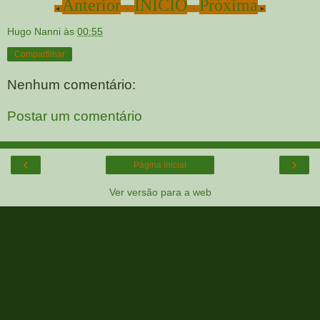
Anterior
INICIO
Próxima
◄
-
-
►
Hugo Nanni
às
00:55
Compartilhar
Nenhum comentário:
Postar um comentário
‹
›
Página inicial
Ver versão para a web