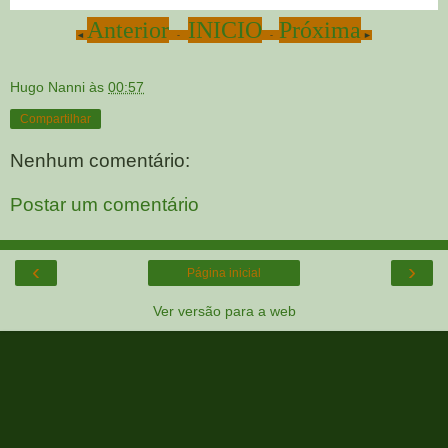
Anterior
INICIO
Próxima
◄
-
-
►
Hugo Nanni
às
00:57
Compartilhar
Nenhum comentário:
Postar um comentário
‹
›
Página inicial
Ver versão para a web